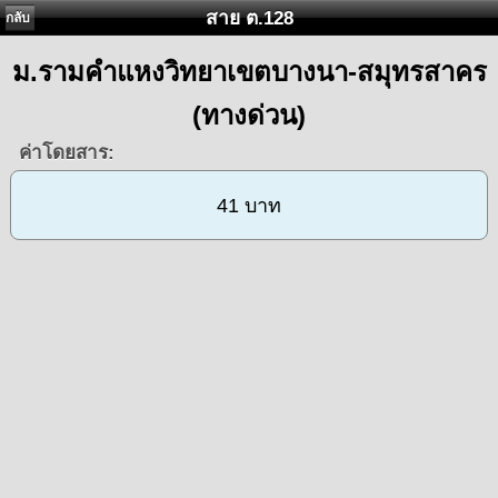
สาย ต.128
กลับ
ม.รามคำแหงวิทยาเขตบางนา-สมุทรสาคร
(ทางด่วน)
ค่าโดยสาร:
41 บาท