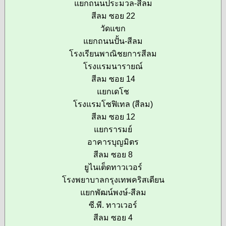
แยกถนนประมวล-สีลม
สีลม ซอย 22
วัดแขก
แยกถนนปั้น-สีลม
โรงเรียนพาณิชยการสีลม
โรงแรมนารายณ์
สีลม ซอย 14
แยกเดโช
โรงแรมโซฟิเทล (สีลม)
สีลม ซอย 12
แยกรารมย์
อาคารบุญมิตร
สีลม ซอย 8
ยูไนเต็ดทาวเวอร์
โรงพยาบาลกรุงเทพคริสเตียน
แยกพัฒน์พงษ์-สีลม
ซี.พี. ทาวเวอร์
สีลม ซอย 4