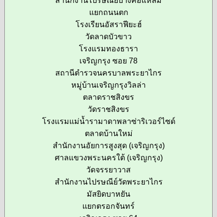
สำนักงานไปรษณีย์บางคอแหลม
แยกถนนตก
โรงเรียนอัสราฟียะฮ์
วัดลาดบัวขาว
โรงแรมทองธารา
เจริญกรุง ซอย 78
สถานีตำรวจนครบาลพระยาไกร
หมู่บ้านเจริญกรุงวิลล่า
ตลาดราชสิงขร
วัดราชสิงขร
โรงแรมแม่น้ำรามาดาพลาซ่าริเวอร์ไซด์
ตลาดบ้านใหม่
สำนักงานอัยการสูงสุด (เจริญกรุง)
ศาลแขวงพระนครใต้ (เจริญกรุง)
วัดจรรยาวาส
สำนักงานไปรษณีย์วัดพระยาไกร
มัสยิดบาหยัน
แยกตรอกจันทร์