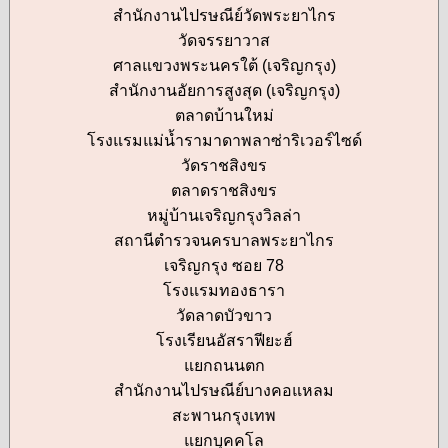
สำนักงานไปรษณีย์วัดพระยาไกร
วัดจรรยาวาส
ศาลแขวงพระนครใต้ (เจริญกรุง)
สำนักงานอัยการสูงสุด (เจริญกรุง)
ตลาดบ้านใหม่
โรงแรมแม่น้ำรามาดาพลาซ่าริเวอร์ไซด์
วัดราชสิงขร
ตลาดราชสิงขร
หมู่บ้านเจริญกรุงวิลล่า
สถานีตำรวจนครบาลพระยาไกร
เจริญกรุง ซอย 78
โรงแรมทองธารา
วัดลาดบัวขาว
โรงเรียนอัสราฟียะฮ์
แยกถนนตก
สำนักงานไปรษณีย์บางคอแหลม
สะพานกรุงเทพ
แยกบุคคโล