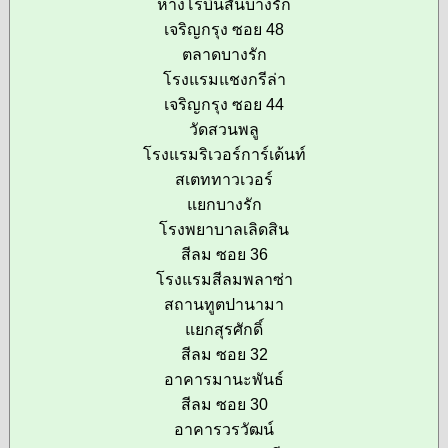
ห้างโรบินสันบางรัก
เจริญกรุง ซอย 48
ตลาดบางรัก
โรงแรมแชงกรีล่า
เจริญกรุง ซอย 44
วัดสวนพลู
โรงแรมริเวอร์การ์เด้นท์
สเตททาวเวอร์
แยกบางรัก
โรงพยาบาลเลิดสิน
สีลม ซอย 36
โรงแรมสีลมพลาซ่า
สถานทูตปานามา
แยกสุรศักดิ์
สีลม ซอย 32
อาคารมานะพันธ์
สีลม ซอย 30
อาคารวรวัฒน์