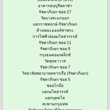
อาคารธนบุรีพลาซ่า
รัชดาภิเษก ซอย 17
วัดบางสะแกนอก
แยกราชพฤกษ์-รัชดาภิเษก
ห้างเดอะมอลล์ท่าพระ
การไฟฟ้าย่อยมไหสวรรรค์
รัชดาภิเษก ซอย 11
รัชดาภิเษก ซอย 9
กรุงธนคอมเพล็กซ์
วัดสุทธาวาส
รัชดาภิเษก ซอย 7
วิทยาลัยพยาบาลทหารเรือ (รัชดาภิเษก)
รัชดาภิเษก ซอย 5
ซอยโกบ๊อ
แยกมไหสวรรค์
แยกบุคคโล
สะพานกรุงเทพ