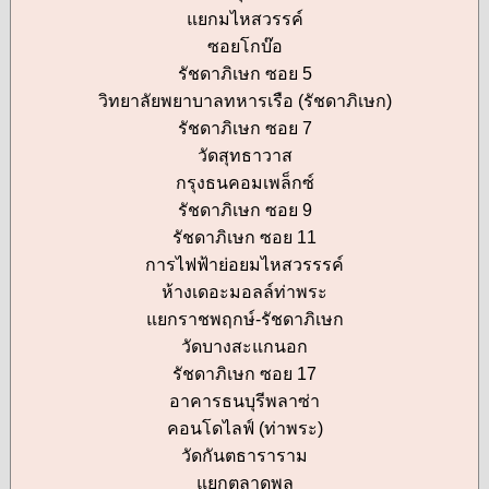
แยกมไหสวรรค์
ซอยโกบ๊อ
รัชดาภิเษก ซอย 5
วิทยาลัยพยาบาลทหารเรือ (รัชดาภิเษก)
รัชดาภิเษก ซอย 7
วัดสุทธาวาส
กรุงธนคอมเพล็กซ์
รัชดาภิเษก ซอย 9
รัชดาภิเษก ซอย 11
การไฟฟ้าย่อยมไหสวรรรค์
ห้างเดอะมอลล์ท่าพระ
แยกราชพฤกษ์-รัชดาภิเษก
วัดบางสะแกนอก
รัชดาภิเษก ซอย 17
อาคารธนบุรีพลาซ่า
คอนโดไลฟ์ (ท่าพระ)
วัดกันตธาราราม
แยกตลาดพลู