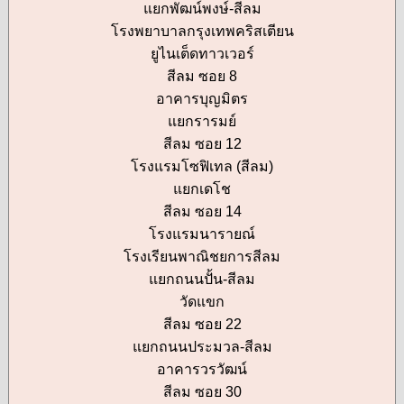
แยกพัฒน์พงษ์-สีลม
โรงพยาบาลกรุงเทพคริสเตียน
ยูไนเต็ดทาวเวอร์
สีลม ซอย 8
อาคารบุญมิตร
แยกรารมย์
สีลม ซอย 12
โรงแรมโซฟิเทล (สีลม)
แยกเดโช
สีลม ซอย 14
โรงแรมนารายณ์
โรงเรียนพาณิชยการสีลม
แยกถนนปั้น-สีลม
วัดแขก
สีลม ซอย 22
แยกถนนประมวล-สีลม
อาคารวรวัฒน์
สีลม ซอย 30