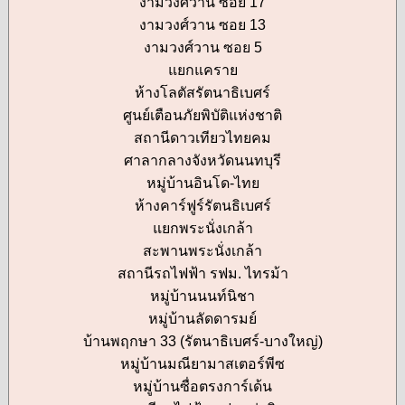
งามวงศ์วาน ซอย 17
งามวงศ์วาน ซอย 13
งามวงศ์วาน ซอย 5
แยกแคราย
ห้างโลตัสรัตนาธิเบศร์
ศูนย์เตือนภัยพิบัติแห่งชาติ
สถานีดาวเทียวไทยคม
ศาลากลางจังหวัดนนทบุรี
หมู่บ้านอินโด-ไทย
ห้างคาร์ฟูร์รัตนธิเบศร์
แยกพระนั่งเกล้า
สะพานพระนั่งเกล้า
สถานีรถไฟฟ้า รฟม. ไทรม้า
หมู่บ้านนนท์นิชา
หมู่บ้านลัดดารมย์
บ้านพฤกษา 33 (รัตนาธิเบศร์-บางใหญ่)
หมู่บ้านมณียามาสเตอร์พีซ
หมู่บ้านซื่อตรงการ์เด้น