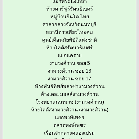
แยกพระนั่งเกล้า
ห้างคาร์ฟูร์รัตนธิเบศร์
หมู่บ้านอินโด-ไทย
ศาลากลางจังหวัดนนทบุรี
สถานีดาวเทียวไทยคม
ศูนย์เตือนภัยพิบัติแห่งชาติ
ห้างโลตัสรัตนาธิเบศร์
แยกแคราย
งามวงศ์วาน ซอย 5
งามวงศ์วาน ซอย 13
งามวงศ์วาน ซอย 17
ห้างพันธ์ทิพย์พลาซ่างามวงศ์วาน
ห้างเดอะมอลล์งามวงศ์วาน
โรงพยาลนนทเวช (งามวงศ์วาน)
ห้างโลตัสงามวงศ์วาน (งามวงศ์วาน)
แยกพงษ์เพชร
ตลาดพงษ์เพชร
เรือนจำกลางคลองเปรม