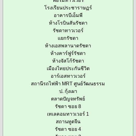
ฟอรัมทาวเวอร์
โรงเรียนประชาราษฏร์
อาคารบีเอ็มพี
ห้างโรบินสันรัชดา
รัชดาทาวเวอร์
แยกรัชดา
ห้างเอสพลานาดรัชดา
ห้างคาร์ฟูร์รัชดา
ห้างจัสโก้รัชดา
เมืองไทยประกันชีวิต
อาร์เอสทาวเวอร์
สถานีรถไฟฟ้า MRT ศูนย์วัฒนธรรม
ป. กุ้งเผา
ตลาดปัญจทรัพย์
รัชดา ซอย 8
เทเลคอมทาวเวอร์ 1
สถานทูตจีน
รัชดา ซอย 4