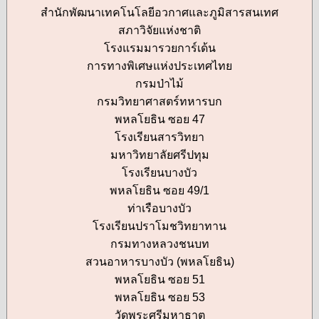
สำนักพัฒนาเทคโนโลยีอวกาศและภูมิสารสนเทศ
สภาวิจัยแห่งชาติ
โรงแรมมารวยการ์เด้น
การทางพิเศษแห่งประเทศไทย
กรมป่าไม้
กรมวิทยาศาสตร์ทหารบก
พหลโยธิน ซอย 47
โรงเรียนสารวิทยา
มหาวิทยาลัยศรีปทุม
โรงเรียนบางบัว
พหลโยธิน ซอย 49/1
ท่าเรือบางบัว
โรงเรียนปราโมชวิทยาทาน
กรมทางหลวงชนบท
สวนอาหารบางบัว (พหลโยธิน)
พหลโยธิน ซอย 51
พหลโยธิน ซอย 53
วัดพระศรีมหาธาตุ