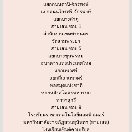
แยกถนนตานี-จักรพงษ์
แยกถนนไกรศรี-จักรพงษ์
แยกบางลำภู
สามเสน ซอย 1
สำนักงานเขตพระนคร
วัดสามพระยา
สามเสน ซอย 5
แยกบางขุนพรหม
ธนาคารแห่งประเทศไทย
แยกเทเวศร์
แยกสี่เสาเทเวศร์
หอสมุดแห่งชาติ
ซอยหลังสโมสรทหารบก
ท่าวาสุกรี
สามเสน ซอย 9
โรงเรียนราชาเทคโนโลยีคอมพิวเตอร์
มหาวิทยาลัยราชภัฏสวนสุนันทา (สามเสน)
โรงเรียนเซ็นต์คาเบรียล