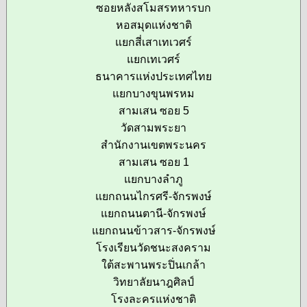
ซอยหลังสโมสรทหารบก
หอสมุดแห่งชาติ
แยกสี่เสาเทเวศร์
แยกเทเวศร์
ธนาคารแห่งประเทศไทย
แยกบางขุนพรหม
สามเสน ซอย 5
วัดสามพระยา
สำนักงานเขตพระนคร
สามเสน ซอย 1
แยกบางลำภู
แยกถนนไกรศรี-จักรพงษ์
แยกถนนตานี-จักรพงษ์
แยกถนนข้าวสาร-จักรพงษ์
โรงเรียนวัดชนะสงคราม
ใต้สะพานพระปิ่นเกล้า
วิทยาลัยนาฎศิลป์
โรงละครแห่งชาติ