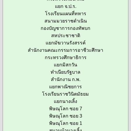
แยก จ.ป.ร.
โรงเรียนแผนที่ทหาร
สนามมวยราชดำเนิน
กองบัญชาการกองทัพบก
สหประชาชาติ
แยกมัฆวานรังสรรค์
สำนักงานคณะกรรมการอาชีวะศึกษา
กระทรวงศึกษาธิการ
แยกมิสกวัน
ทำเนียบรัฐบาล
สำนักงาน ก.พ.
แยกพาณิชยการ
โรงเรียนราชวินิตมัธยม
แยกนางเลิ้ง
พิษณุโลก ซอย 7
พิษณุโลก ซอย 3
พิษณุโลก ซอย 1
สนามม้านางเลิ้ง