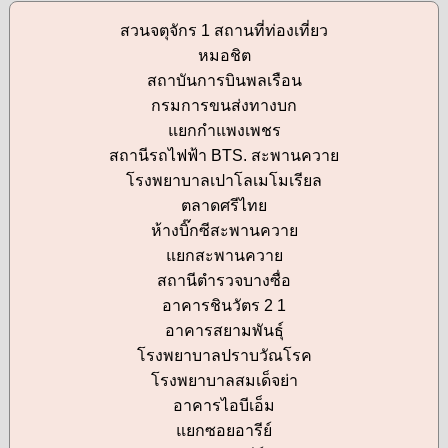
สวนจตุจักร 1 สถานที่ท่องเที่ยว
หมอชิต
สถาบันการบินพลเรือน
กรมการขนส่งทางบก
แยกกำแพงเพชร
สถานีรถไฟฟ้า BTS. สะพานควาย
โรงพยาบาลเปาโลเมโมเรียล
ตลาดศรีไทย
ห้างบิ๊กซีสะพานควาย
แยกสะพานควาย
สถานีตำรวจบางซื่อ
อาคารชินวัตร 2 1
อาคารสยามพันธุ์
โรงพยาบาลปราบวัณโรค
โรงพยาบาลสมเด็จย่า
อาคารไอบีเอ็ม
แยกซอยอารีย์