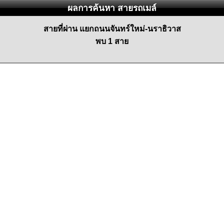
ผลการค้นหา สายรถเมล์
สายที่ผ่าน แยกถนนจันทร์ใหม่-นราธิวาส
พบ 1 สาย