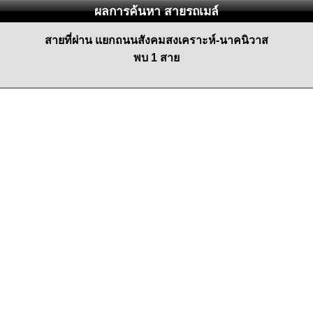
ผลการค้นหา สายรถเมล์
สายที่ผ่าน แยกถนนสังคมสงเคราะห์-นาคนิวาส
พบ 1 สาย