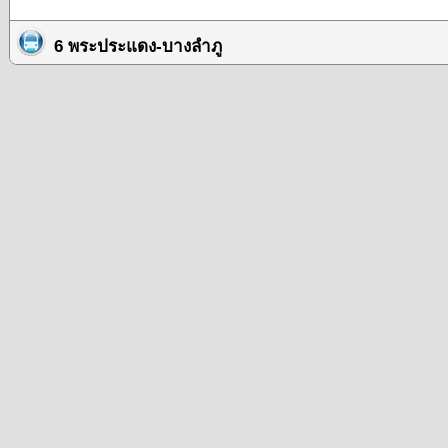
6 พระประแดง-บางลำภู