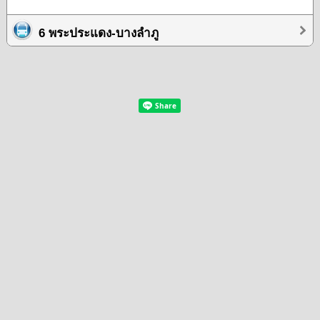
6 พระประแดง-บางลำภู