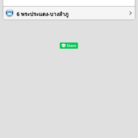
6 พระประแดง-บางลำภู