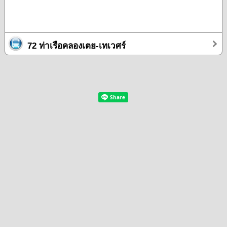
72 ท่าเรือคลองเตย-เทเวศร์